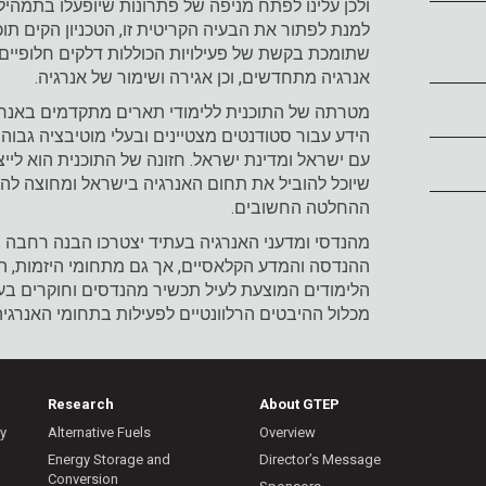
ולכן עלינו לפתח מניפה של פתרונות שיופעלו בתמהיל 
למנת לפתור את הבעיה הקריטית זו, הטכניון הקים תוכ
שתומכת בקשת של פעילויות הכוללות דלקים חלופיים,
אנרגיה מתחדשים, וכן אגירה ושימור של אנרגיה.
מטרתה של התוכנית ללימודי תארים מתקדמים באנרגי
הידע עבור סטודנטים מצטיינים ובעלי מוטיבציה גבוה
עם ישראל ומדינת ישראל. חזונה של התוכנית הוא ליי
שיוכל להוביל את תחום האנרגיה בישראל ומחוצה לה
ההחלטה החשובים.
מהנדסי ומדעני האנרגיה בעתיד יצטרכו הבנה רחבה ש
ההנדסה והמדע הקלאסיים, אך גם מתחומי היזמות, הכל
הלימודים המוצעת לעיל תכשיר מהנדסים וחוקרים ב
מכלול ההיבטים הרלוונטיים לפעילות בתחומי האנרגיה
Research
About GTEP
ry
Alternative Fuels
Overview
m
Energy Storage and
Director’s Message
Conversion