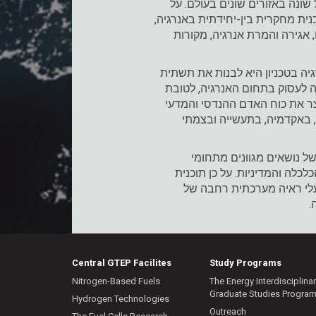
שונה באזורים שונים בעולם. על
נית מחקרית בין-יחידתית באנרגיה,
 אגירה והמרת אנרגיה, מקורות
ה בטכניון היא לבנות את תשתית
ה לעסוק בתחום האנרגיה, לטובת
צר את כוח האדם ההנדסי והמדעי
, באקדמיה, בתעשייה ובצמתי
ל נושאים מגוונים מתחומי
כלה והמדיניות. על כן תוכנית
עלי ראיה מערכתית רחבה של
.
Central GTEP Facilites
Study Programs
Nitrogen-Based Fuels
The Energy Interdisciplina
Graduate Studies Progra
Hydrogen Technologies
Outreach