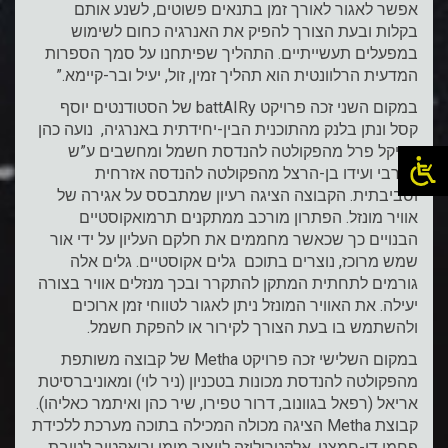
אפשר לאגור לאורך זמן בתנאים פשוטים, לשנע אותם
בקלות ובעת הצורך להפיק את האנרגיה כחום לשימוש
במפעלים תעשייתיים. התהליך שפיתחנו על סמך הספרות
המדעית הרלוונטית הוא תהליך זמין, זול, יעיל ובר-קיימא.”
במקום השני זכה פרויקט battAIRy של הסטודנטים יוסף
קסל ונתן בלנק מהתוכנית הבין-יחידתית באנרגיה, נועה כהן
ומייקל פרל מהפקולטה להנדסת חשמל ומחשבים ע”ש
ויטרבי ועידו בן-הרצל מהפקולטה להנדסה אזרחית
וסביבתית. הקבוצה הציגה רעיון שמתבסס על אגירה של
אוויר מונזל. הפתרון מורכב ממתקנים תרמואקוסטיים
הבנויים כך שכאשר מחממים את חלקם העליון על ידי אור
שמש מרוכז, נוצרים בתוכם גלים אקוסטיים. גלים אלה
גורמים לתחתית המתקן להתקרר ובכך מנזלים אוויר בצורה
יעילה. את האוויר המונזל ניתן לאגור לטווחי זמן ארוכים
ולהשתמש בו בעת הצורך לקירור או להפקת חשמל.
במקום השלישי זכה פרויקט Metha של קבוצה משותפת
מהפקולטה להנדסת מכונות בטכניון (ניר לוי) ומאוניברסיטת
אריאל (רפאל בגוונוב, דרור טפירו, שיר כהן ואיתמר כאליהו).
קבוצת Metha הציגה מכולה המכילה בתוכה מערכת ללכידת
פחמן דו-חמצני, אלקטרוליזה לייצור מימן וריאקטור לטובת