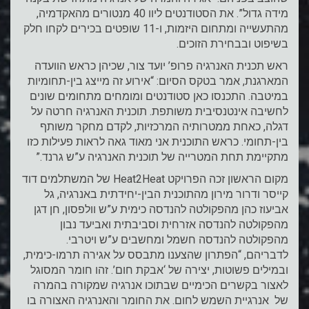
מידה גדול”. את הסטודנטים ליוו 40 מנטורים מהאקדמיה,
מהתעשייה ומתחום היזמות, ו-11 שופטים בכירים לקחו חלק
בשיפוט ובבחירת הזוכים.
ראש תכנית האנרגיה פרופ’ יועד צור, שכיהן כראש הוועדה
המארגנת, אמר בטקס הסיום: “אירוע זה מייצג בין-תחומיות
במיטבה. התכנסו כאן סטודנטים ומומחים מתחומים שונים
לחשיבה אינטנסיבית משותפת. תוכנית האנרגיה חרטה על
דגלה, כאחת ממטרותיה המרכזיות, לקדם מחקר משותף
בין-תחומי. כראש התוכנית אני מאוד גאה לראות פעילות כזו
מתקיימת תחת המטרייה של תוכנית האנרגיה ע”ש גרנד.”
מקום הראשון זכה הפרויקט Heat2Heat של המשתלמים דוד
קייסר ודרור מירון מהתוכנית הבין-יחידתית באנרגיה, גל
אביעוז כהן מהפקולטה להנדסה כימית ע”ש וולפסון, חן דגן
מהפקולטה להנדסה אזרחית וסביבתית ואביעד נבון
מהפקולטה להנדסה חשמל ומחשבים ע”ש ויטרבי.
לדבריהם, “הפתרון שהצענו מתבסס על אגירה תרמו-כימית,
ובמילים פשוטות, יצירה של ‘אבקת חום’. זהו חומר המסוגל
לאצור בקשרים הכימיים שבתוכו אנרגיה שמקורה בהמרה
של אנרגיית השמש לחום. את החומר והאנרגיה האצורה בו