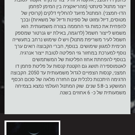
ייצור מתנול סינתטי (מהריאקציה בין המימן לפחמן
הדו-חמצני). המתנול מיועד להחליף דלקים (קרוסין של
מטוסים, דיזל ומזוט של ספינות ודיזל של משאיות) ובכך
להפחית את כמות גזי החממה בצורה משמעותית. הוא
משמש לייצור חשמל (לדוגמה, באילת יש גנרטור שמספק
חשמל לעיר משריפת מתנול) ויש לו שימוש נרחב בתעשייה
הכימית למגוון שימושים. בנוסף, חברי הקבוצה רואים ערך
נוסף למערכת במחזור גזי הפליטה לטובת ייצור אנרגיה.
בנוסף להפחתת אחוז הפליטות של המשתמשים
לאטמוספירה תושג גם הקטנת קנסות על פליטת פחמן דו
חמצני, קנסות הצפויים לגדול משמעותית עד 2050. הקבוצה
הדגימה היתכנות כלכלית עם החזרה מלאה של סכום הכסף
המושקע ב-5.8 שנים. שוק המתנול העולמי נמצא בצמיחה
משמעותית של כ- 6 אחוזים בשנה.