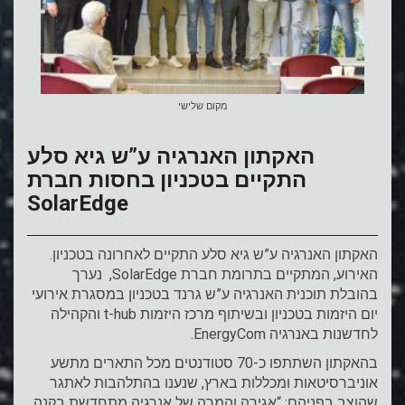
מקום שלישי
האקתון האנרגיה ע”ש גיא סלע
התקיים בטכניון בחסות חברת
SolarEdge
האקתון האנרגיה ע”ש גיא סלע התקיים לאחרונה בטכניון.
האירוע, המתקיים בתרומת חברת SolarEdge, נערך
בהובלת תוכנית האנרגיה ע”ש גרנד בטכניון במסגרת אירועי
יום היזמות בטכניון ובשיתוף מרכז היזמות t-hub והקהילה
לחדשנות באנרגיה EnergyCom.
בהאקתון השתתפו כ-70 סטודנטים מכל התארים מתשע
אוניברסיטאות ומכללות בארץ, שנענו בהתלהבות לאתגר
שהוצב בפניהם: “אגירה והמרה של אנרגיה מתחדשת בקנה