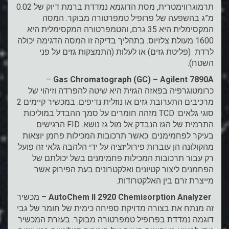
תרמוגרווימטרית, מסת הדוגמא נמדדת ברמת דיוק של 0.02
מ”ג בהשפעה של פרופיל טמפרטורה מבוקר. המסה
המקסימלית היא 35 גרם, והטמפרטורה המקסימלית היא
1600 מעולת צלזיוס. בתהליך בדיקה זו המסה הדגימה יכולה
לרדת (פליטת גזים) או לעלות (התמצקות גזים על פני
השטח).
–
Gas Chromatograph (GC) – Agilent 7890A
כרומטוגרפיה בפאזה הגזית היא שיטה להפרדה וזיהוי של
מרכיבים התערובת גזים או נוזלית נדיפים. במכשיר קיימים 2
סוגי גלאים: TCD מזהה חומרים על סמך ההבדל במוליכות
התרמית של הגז הנבדק אל מול גז נושא. FID הרגישים
בעיקר לפחמימנים. כאשר תרכובות המכילות פחמן יוצאות
מהקולונה הן עוברות פירוליזציה על ידי הלהבה גלאי זה פועל
רק עבור תרכובות המכילות פחמימנים בשל יכולתם של
הפחמנים ליצור קטיונים ואלקטרונים בעת הפירוק אשר
מייצרת זרם בין האלקטרודות.
AutoChem II 2920 Chemisorption Analyzer
– מכשיר
זה מנתח את בצורה מדויקת ספיחה כימית של חומר של גבי
דוגמה נמדדת בפרופיל טמפרטורה מבוקר. בעזרת המכשיר