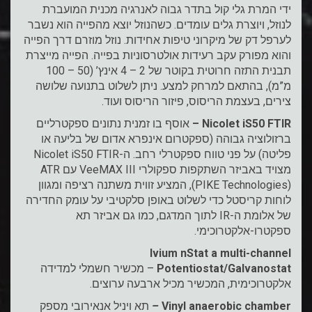
ידי המרת גלי קול בתדר גבוה לאנרגיה מכנית המועברת
לנוזל, ויוצרת גלים עומדים. כשהנוזל יוצא מהפייה הוא נשבר
לערפל דק של מיקרוני טיפות אחידות. נוזל מוזרם דרך הפייה
והוא מפורק עקב רעידות אולטרסוניות בפייה. הפייה מייצרת
תבנית התזה חרוטית בקוטר של 2 – 4 אינץ’ (50 – 100
מ”מ), בהתאם למרחק למצע. ניתן לשלוט בתנועה שלושה
צירים, בעצמת הריסוס, פיזור הריסוס ועוד.
Nicolet iS50 FTIR
–
אוסף בו זמנית נתונים ספקטרליים
ברזולוציה גבוהה (ספקטרום אינפרא אדום של בליעה או
פליטה) על פני טווח ספקטרלי רחב. ה-Nicolet iS50 FTIR
מצויד באביזר השתקפות ספקולרי VeeMAX III עם ATR
(PIKE Technologies), המציע זווית משתנה רציפה ומגוון
לוחות קריסטל כדי לשלוט באופן סלקטיבי על עומק החדירה
של אלומת ה-IR לתוך המדגם, כמו גם אביזר תא
ספקטרו-אלקטרוכימי.
Ivium nStat a multi-channel
Potentiostat/Galvanostat
– מכשיר חשמלי למדידה
אלקטרוכימית, המכשיר מכיל ארבעה ערוצים.
Vinyl anaerobic chamber
–
תא ויניל אנאירובי מספק