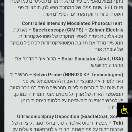
ניתן למצוא מאפיינים פיזיים של חומרים קטליטיים כמו שטח
פנים BET, שטח פנים של המתכת הפעילה, חומציות פני
השטח, פיזור וחוזק האתרים הפעילים ועוד.
Controlled Intensity Modulated Photocurrent
Spectroscopy (CIMPS) – Zahner Electrik
– מערכת
פטו-אלקטרוכימית לאפיון מתקדם של פוטו-אלקטרודות.
המכשיר מודד את תגובת הפוטואלקטרודות לפרופיל מבוקר
של עוצמת אור.
Solar Simulator (Abet, USA)
– מקור אור המדמה את
ההארה מהשמש.
Kelvin Probe (NRH020 KP Technologies)
– מכשיר זה
נועד למדוד את פונקציית העבודה/הפוטנציאל של פני
שהשטח של חומרים מוליכים. המכשיר מצויד במונוכרומטור,
המאפשר הארה של אורך גל מסוים מזמן המדידה. כמו כן,
יש למכשיר אפשרות לשליטה על הלחות היחסית בזמן
המדידה.
Ultrasonic Spray Deposition (ExactaCoat, Sono-
Tek)
– מכשיר ריסוס אולטרה-סוני בחלל סגור, ליצירה של
שכבות דקות על פני משטח. חרירי אולטרסאונד פועלים על