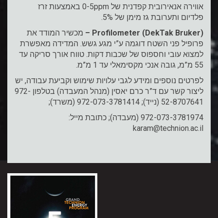
אווירה אנאירובית קפדנית של 0-5ppm באמצעות זרז
פלדיום ותערובת גז מימן של 5%.
Profilometer (DekTak Bruker)
–
מכשיר המודד את
פרופיל פני השטח דוגמה ע”י מגע גשש. המדידה מאפשרת
למצוא עובי וחספוס של שכבות דקות. טווח אורך סריקה עד
55 מ”מ, גובה אנכי מקסימאלי עד 1 מ”מ.
לפרטים נוספים ומידע לגבי עלויות שימוש וקביעת עבודה, יש
ליצור קשר עם ד”ר כרם יאסין (מנהל המעבדה) בטלפון 972-
52-8707641 (נייד); 972-073-3781414 (משרד);
972-073-3781974 (מעבדה); כתובת מייל:
karam@technion.ac.il