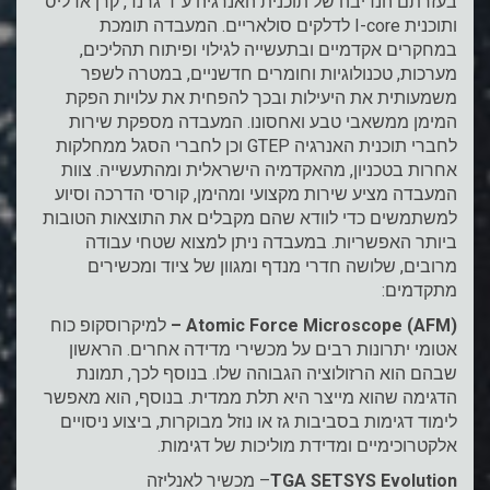
בעזרתם הנדיבה של תוכנית האנרגיה ע”ד גרנד, קרן אדליס
ותוכנית I-core לדלקים סולאריים. המעבדה תומכת
במחקרים אקדמיים ובתעשייה לגילוי ופיתוח תהליכים,
מערכות, טכנולוגיות וחומרים חדשניים, במטרה לשפר
משמעותית את היעילות ובכך להפחית את עלויות הפקת
המימן ממשאבי טבע ואחסונו. המעבדה מספקת שירות
לחברי תוכנית האנרגיה GTEP וכן לחברי הסגל ממחלקות
אחרות בטכניון, מהאקדמיה הישראלית ומהתעשייה. צוות
המעבדה מציע שירות מקצועי ומהימן, קורסי הדרכה וסיוע
למשתמשים כדי לוודא שהם מקבלים את התוצאות הטובות
ביותר האפשריות. במעבדה ניתן למצוא שטחי עבודה
מרובים, שלושה חדרי מנדף ומגוון של ציוד ומכשירים
מתקדמים:
Atomic Force Microscope (AFM)
–
למיקרוסקופ כוח
אטומי יתרונות רבים על מכשירי מדידה אחרים. הראשון
שבהם הוא הרזולוציה הגבוהה שלו. בנוסף לכך, תמונת
הדגימה שהוא מייצר היא תלת ממדית. בנוסף, הוא מאפשר
לימוד דגימות בסביבות גז או נוזל מבוקרות, ביצוע ניסויים
אלקטרוכימיים ומדידת מוליכות של דגימות.
TGA SETSYS Evolution
– מכשיר לאנליזה