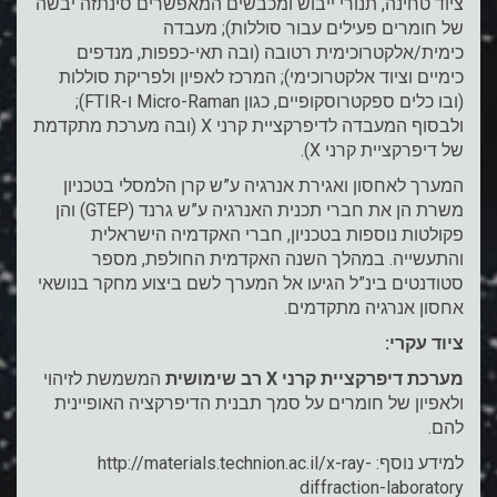
ציוד טחינה, תנורי ייבוש ומכבשים המאפשרים סינתזה יבשה
של חומרים פעילים עבור סוללות); מעבדה
כימית/אלקטרוכימית רטובה (ובה תאי-כפפות, מנדפים
כימיים וציוד אלקטרוכימי); המרכז לאפיון ולפריקת סוללות
(ובו כלים ספקטרוסקופיים, כגון Micro-Raman ו-FTIR);
ולבסוף המעבדה לדיפרקציית קרני X (ובה מערכת מתקדמת
של דיפרקציית קרני X).
המערך לאחסון ואגירת אנרגיה ע”ש קרן הלמסלי בטכניון
משרת הן את חברי תכנית האנרגיה ע”ש גרנד (GTEP) והן
פקולטות נוספות בטכניון, חברי האקדמיה הישראלית
והתעשייה. במהלך השנה האקדמית החולפת, מספר
סטודנטים בינ”ל הגיעו אל המערך לשם ביצוע מחקר בנושאי
אחסון אנרגיה מתקדמים.
ציוד עקרי:
מערכת דיפרקציית קרני X רב שימושית
המשמשת לזיהוי
ולאפיון של חומרים על סמך תבנית הדיפרקציה האופיינית
להם.
למידע נוסף:
http://materials.technion.ac.il/x-ray-
diffraction-laboratory