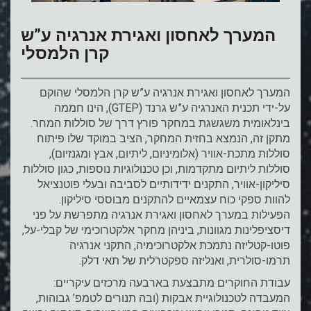
המערך לאחסון ואגירת אנרגיה ע”ש
קרן הלמסלי
המערך לאחסון ואגירת אנרגיה ע”ש קרן הלמסלי שהוקם
על-ידי תכנית האנרגיה ע”ש גרנד (GTEP), הינו חממה
בינלאומית משגשגת במחקר פורץ דרך של סוללות המחר.
מתקן זה, הנמצא בחזית המחקר, הציב במוקד שלו פיתוח
סוללות מתכת-אוויר (אלומיניום, ליתיום, אבץ ומגנזיום),
סוללות ליתיום מתקדמות, וכן טכנולוגיות נוספות, כגון סוללות
סיליקון-אוויר, התקנים ידידותיים לסביבה ובעלי פוטנציאל
להוות ספקי כוח עצמאיים להתקנים מבוססי סיליקון.
הפעילות במערך לאחסון ואגירת אנרגיה מתפרשת על פני
דיסציפלינות מגוונות, ביניהן מחקר אלקטרוכימי של קבלי-על,
פוטו-קטליזה נתמכת אלקטרוכימיה, התקני אנרגיה
תרמו-סולרית, ואנליזה ספקטרלית של תאי דלק.
עבודת החוקרים מתבצעת בארבעה מרכזים עיקריים:
המעבדה לטכנולוגיית אבקות (ובה תנורים לטמפ’ גבוהות,