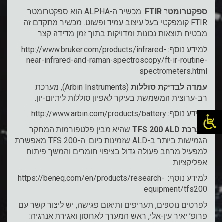
ספקטרומטר FTIR
: מכשיר ה-ALPHA הוא ספקטרומטר
FTIR קומפקטי בעל עיצוב עמיד ופשוט. מכשיר מתקדם זה
מבטיח תוצאות נכונות ומדויקות בתוך זמן מדידה קצר.
למידע נוסף:
http://www.bruker.com/products/infrared-
near-infrared-and-raman-spectroscopy/ft-ir-routine-
spectrometers.html
עמדה לבדיקת סוללות
(Arbin Instruments), מערכת
רב-ערוצית המשמשת בעיקר לאפיון סוללות ליתיום-יון.
למידע נוסף:
http://www.arbin.com/products/battery
מערכת TFS 200 ALD
שהיא מבין פלטפורמות המחקר
הגמישות ביותר ב-ALD שזמינות כיום. ה-TFS 200 מאפשרת
למפעיל מרחב פעולה גדול בציפוי חומרים והמשך פיתוח
אפליקציות.
למידע נוסף:
https://beneq.com/en/products/research-
equipment/tfs200
לפרטים נוספים, תעריפים ותיאום פגישה, יש ליצור קשר עם
פרופ’ יאיר עין-אלי, ראש המערך לאחסון ואגירת אנרגיה: