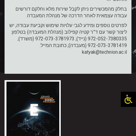
בחלק מהמכשירים ניתן לקבל שירות מלא וחלקם דורשים
עבודה עצמאית לאחר הדרכה של מנהלת המעבדה.
לפרטים נוספים ומידע לגבי עלויות שימוש וקביעת עבודה, יש
ליצור קשר עם ד”ר קטיה קפילוב (מנהלת המעבדה) בטלפון:
972-052-7380335 (נייד); 972-073-3781973 (משרד);
972-073-3781419 (מעבדה); כתובת המייל:
katyak@technion.ac.il