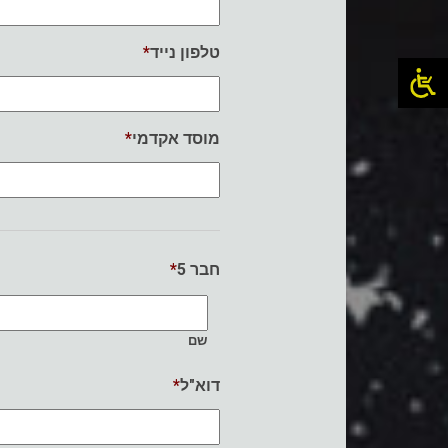
*
טלפון נייד
*
מוסד אקדמי
*
חבר 5
שם
*
דוא"ל