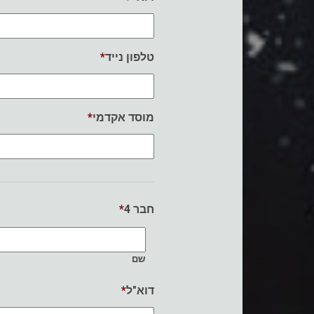
*
טלפון נייד
*
מוסד אקדמי
*
חבר 4
שם
*
דוא"ל