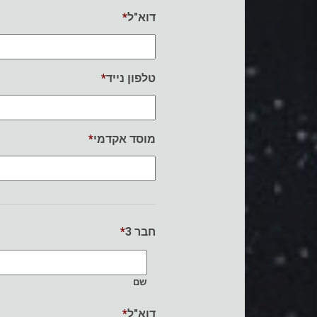
*
דוא"ל
*
טלפון נייד
*
מוסד אקדמי
*
חבר 3
שם
*
דוא"ל