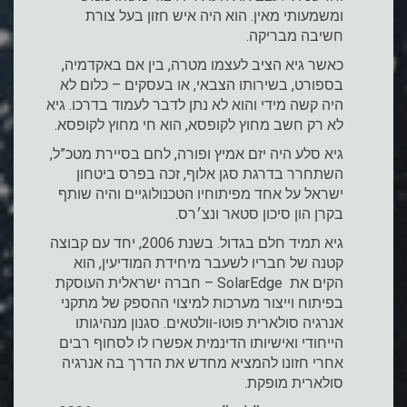
ומשמעותי מאין. הוא היה איש חזון בעל צורת
חשיבה מבריקה.
כאשר גיא הציב לעצמו מטרה, בין אם באקדמיה,
בספורט, בשירותו הצבאי, או בעסקים – כלום לא
היה קשה מידי והוא לא נתן לדבר לעמוד בדרכו. גיא
לא רק חשב מחוץ לקופסא, הוא חי מחוץ לקופסא.
גיא סלע היה יזם אמיץ ופורה, לחם בסיירת מטכ”ל,
השתחרר בדרגת סגן אלוף, זכה בפרס ביטחון
ישראל על אחד מפיתוחיו הטכנולוגיים והיה שותף
בקרן הון סיכון סטאר ונצ׳רס.
גיא תמיד חלם בגדול. בשנת 2006, יחד עם קבוצה
קטנה של חבריו לשעבר מיחידת המודיעין, הוא
הקים את SolarEdge – חברה ישראלית העוסקת
בפיתוח וייצור מערכות למיצוי ההספק של מתקני
אנרגיה סולארית פוטו-וולטאים. סגנון מנהיגותו
הייחודי ואישיותו הדינמית אפשרו לו לסחוף רבים
אחרי חזונו להמציא מחדש את הדרך בה אנרגיה
סולארית מופקת.