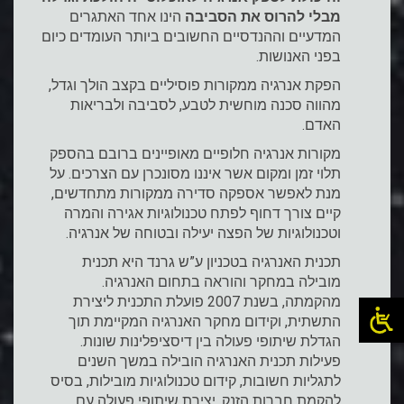
מבלי להרוס את הסביבה
הינו אחד האתגרים
המדעיים וההנדסיים החשובים ביותר העומדים כיום
בפני האנושות.
הפקת אנרגיה ממקורות פוסיליים בקצב הולך וגדל,
מהווה סכנה מוחשית לטבע, לסביבה ולבריאות
האדם.
מקורות אנרגיה חלופיים מאופיינים ברובם בהספק
תלוי זמן ומקום אשר איננו מסונכרן עם הצרכים. על
מנת לאפשר אספקה סדירה ממקורות מתחדשים,
קיים צורך דחוף לפתח טכנולוגיות אגירה והמרה
וטכנולוגיות של הפצה יעילה ובטוחה של אנרגיה.
תכנית האנרגיה בטכניון ע”ש גרנד היא תכנית
מובילה במחקר והוראה בתחום האנרגיה.
מהקמתה, בשנת 2007 פועלת התכנית ליצירת
התשתית, וקידום מחקר האנרגיה המקיימת תוך
הגדלת שיתופי פעולה בין דיסציפלינות שונות.
פעילות תכנית האנרגיה הובילה במשך השנים
לתגליות חשובות, קידום טכנולוגיות מובילות, בסיס
להקמת חברות הזנק, יצירת שיתופי פעולה עם